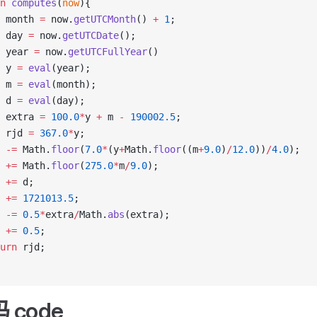
n
 computes
(
now
){
 month 
=
 now.
getUTCMonth
() 
+
 1
;
 day 
=
 now.
getUTCDate
();
 year 
=
 now.
getUTCFullYear
()
 y 
=
 eval
(year);
 m 
=
 eval
(month);
 d 
=
 eval
(day);
 extra 
=
 100.0
*
y 
+
 m 
-
 190002.5
;
 rjd 
=
 367.0
*
y;
 
-=
 Math.
floor
(
7.0
*
(y
+
Math.
floor
((m
+
9.0
)
/
12.0
))
/
4.0
);
 
+=
 Math.
floor
(
275.0
*
m
/
9.0
);
 
+=
 d;
 
+=
 1721013.5
;
 
-=
 0.5
*
extra
/
Math.
abs
(extra);
 
+=
 0.5
;
urn
 rjd;
code