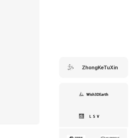
ZhongKeTuXin
Wish3DEarth
LSV