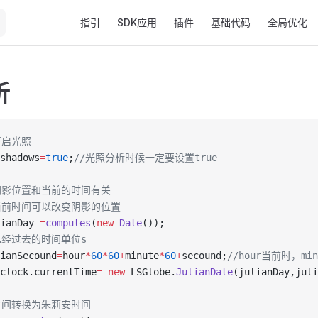
Main Navigation
指引
SDK应用
插件
基础代码
全局优化
析
开启光照
shadows
=
true
;
//光照分析时候一定要设置true
阴影位置和当前的时间有关
当前时间可以改变阴影的位置
ianDay 
=
computes
(
new
 Date
());
已经过去的时间单位s
ianSecound
=
hour
*
60
*
60
+
minute
*
60
+
secound;
//hour当前时，mi
clock.currentTime
=
 new
 LSGlobe.
JulianDate
(julianDay,jul
时间转换为朱莉安时间