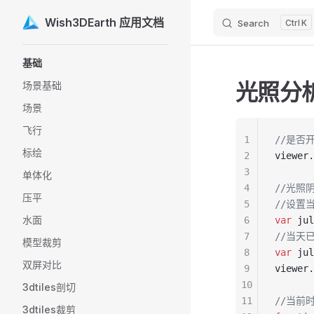
Wish3DEarth 应用文档
Search
K
Skip to content
Sidebar Navigation
基础
光照分
场景基础
场景
飞行
1
//是否
标绘
2
viewer.
3
单体化
4
//光照
压平
5
//设置
水面
6
var
 jul
7
//当天
模型裁剪
8
var
 jul
双屏对比
9
viewer.
10
3dtiles剖切
11
//当前
3dtiles裁剪