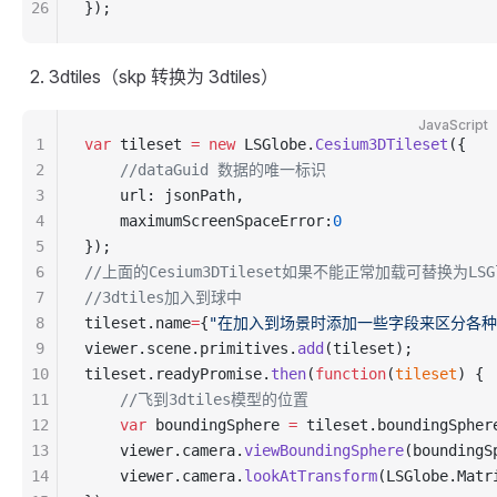
26
});
3dtiles（skp 转换为 3dtiles）
JavaScript
1
var
 tileset 
=
 new
 LSGlobe.
Cesium3DTileset
({
2
    //dataGuid 数据的唯一标识
3
    url: jsonPath,
4
    maximumScreenSpaceError:
0
5
});
6
//上面的Cesium3DTileset如果不能正常加载可替换为LSGlo
7
//3dtiles加入到球中
8
tileset.name
=
{
"在加入到场景时添加一些字段来区分各种
9
viewer.scene.primitives.
add
(tileset);
10
tileset.readyPromise.
then
(
function
(
tileset
) {
11
    //飞到3dtiles模型的位置
12
    var
 boundingSphere 
=
 tileset.boundingSpher
13
    viewer.camera.
viewBoundingSphere
(boundingS
14
    viewer.camera.
lookAtTransform
(LSGlobe.Matr