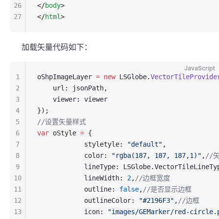
26
</
body
>
27
</
html
>
加载矢量代码如下：
JavaScript
1
oShpImageLayer 
=
 new
 LSGlobe.
VectorTileProvide
2
    url: jsonPath,
3
    viewer: viewer
4
});
5
//设置矢量样式
6
var
 oStyle 
=
 {
7
            styletyle: 
"default"
,
8
            color: 
"rgba(187, 187, 187,1)"
,
//
9
            lineType: LSGlobe.VectorTileLineTy
10
            lineWidth: 
2
,
//边框宽度
11
            outline: 
false
,
//是否显示边框
12
            outlineColor: 
"#2196F3"
,
//边框
13
            icon: 
"images/GEMarker/red-circle.