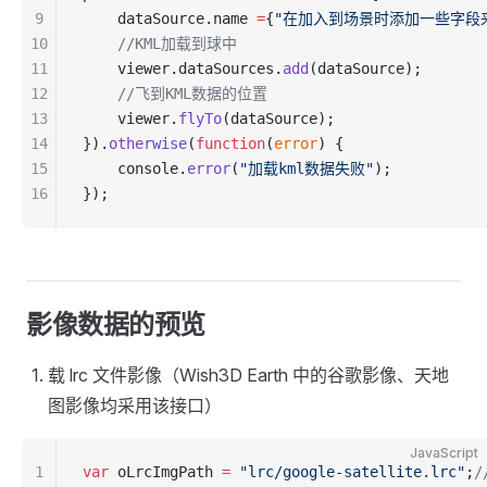
9
    dataSource.name 
=
{
"在加入到场景时添加一些字段
10
    //KML加载到球中
11
    viewer.dataSources.
add
(dataSource);
12
    //飞到KML数据的位置
13
    viewer.
flyTo
(dataSource);
14
}).
otherwise
(
function
(
error
) {
15
    console.
error
(
"加载kml数据失败"
);
16
});
影像数据的预览
载 lrc 文件影像（Wish3D Earth 中的谷歌影像、天地
图影像均采用该接口）
JavaScript
1
var
 oLrcImgPath 
=
 "lrc/google-satellite.lrc"
;
/