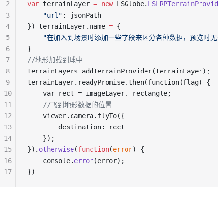
2
var
 terrainLayer 
=
 new
 LSGlobe.
LSLRPTerrainProvid
3
    "url"
: jsonPath
4
}) terrainLayer.name 
=
 {
5
    "在加入到场景时添加一些字段来区分各种数据，预览时无
6
}
7
//地形加载到球中
8
terrainLayers.addTerrainProvider(terrainLayer);
9
terrainLayer.readyPromise.then(function(flag) {
10
    var rect = imageLayer._rectangle;
11
    //飞到地形数据的位置
12
    viewer.camera.flyTo({
13
        destination: rect
14
    });
15
}).
otherwise
(
function
(
error
) {
16
    console.
error
(error);
17
})