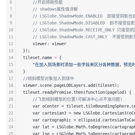
6
    //开启将耗性能
7
    // shadows属性值详解
8
    // LSGlobe.ShadowMode.ENABLED  即接受阴
9
    // LSGlobe.ShadowMode.DISABLED  即不接
10
    // LSGlobe.ShadowMode.RECEIVE_ONLY 只
11
    // LSGlobe.ShadowMode.CAST_ONLY  不接受
12
    viewer: viewer
13
});
14
tileset.name 
=
 {
15
    "在加入到场景时添加一些字段来区分各种数据，预览
16
}
17
//倾斜模型对象加入到球中
18
viewer.scene.pageLODLayers.add(tileset);
19
tileset.readyPromise.then(function(pagelod) {
20
    //飞到倾斜模型的位置(可解决中心点不准问题)
21
    var oCenter = tileset.tileBoundingSphere.c
22
    var cartesian3 = new LSGlobe.Cartesian3(oC
23
    var cartographic = ellipsoid.cartesianToCa
24
    var lat = LSGlobe.Math.toDegrees(cartograp
25
    var lng = LSGlobe.Math.toDegrees(cartograp