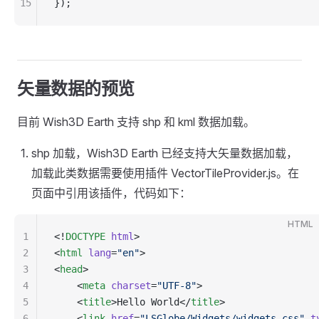
15
});
矢量数据的预览
目前 Wish3D Earth 支持 shp 和 kml 数据加载。
shp 加载，Wish3D Earth 已经支持大矢量数据加载，
加载此类数据需要使用插件 VectorTileProvider.js。在
页面中引用该插件，代码如下：
HTML
1
<!
DOCTYPE
 html
>
2
<
html
 lang
=
"en"
>
3
<
head
>
4
    <
meta
 charset
=
"UTF-8"
>
5
    <
title
>Hello World</
title
>
6
    <
link
 href
=
"LSGlobe/Widgets/widgets.css"
 t