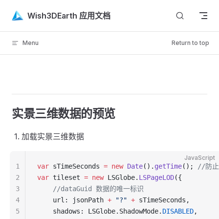
Skip to content
Wish3DEarth 应用文档
Menu
Return to top
实景三维数据的预览
加载实景三维数据
JavaScript
1
var
 sTimeSeconds 
=
 new
 Date
().
getTime
(); 
//防
2
var
 tileset 
=
 new
 LSGlobe.
LSPageLOD
({
3
    //dataGuid 数据的唯一标识
4
    url: jsonPath 
+
 "?"
 +
 sTimeSeconds,
5
    shadows: LSGlobe.ShadowMode.
DISABLED
,