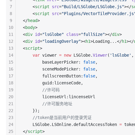
7
    <
script
 src
=
"Build/LSGlobe/LSGlobe.js"
></
s
8
    <
script
 src
=
"Plugins/VectorTileProvider.js
9
</
head
>
10
<
body
>
11
<
div
 id
=
"lsGlobe"
 class
=
"fullSize"
></
div
>
12
<
div
 id
=
"loadingOverlay"
><
h1
>Loading...</
h1
></
13
<
script
>
14
    var
 viewer 
=
 new
 LSGlobe.
Viewer
(
'lsGlobe'
,
15
        baseLayerPicker: 
false
,
16
        sceneModePicker: 
false
,
17
        fullscreenButton:
false
,
18
        guid:licenseCode,
19
        //许可码
20
        licenseUrl:lincenseUrl
21
        //许可服务地址
22
    });
23
    //token是当前用户的登录凭证
24
    LSGlobe.LSOnline.defaultAccessToken 
=
 toke
25
</
script
>