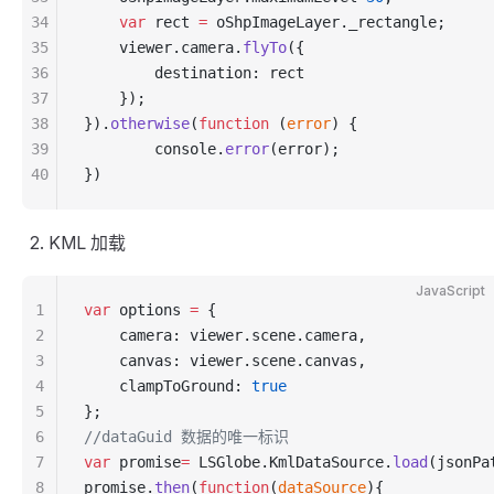
34
    var
 rect 
=
 oShpImageLayer._rectangle;
35
    viewer.camera.
flyTo
({
36
        destination: rect
37
    });
38
}).
otherwise
(
function
 (
error
) {
39
        console.
error
(error);
40
})
KML 加载
JavaScript
1
var
 options 
=
 {
2
    camera: viewer.scene.camera,
3
    canvas: viewer.scene.canvas,
4
    clampToGround: 
true
5
};
6
//dataGuid 数据的唯一标识
7
var
 promise
=
 LSGlobe.KmlDataSource.
load
(jsonPa
8
promise.
then
(
function
(
dataSource
){