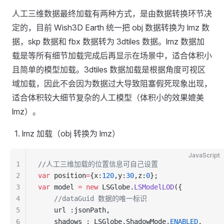
人工三维数据最终加载有两种方式，是由数据转换环节决
定的，目前 Wish3D Earth 统一把 obj 数据转换为 lmz 数
据，skp 数据和 fbx 数据转为 3dtiles 数据。lmz 数据加
载是等所有细节加载完成后再显示在场景中，适合体积小
且简单的模型加载。3dtiles 数据加载是根据角度可视区
域加载，因此不会因为数据过大导致阻塞假死现象出现，
适合体积较大细节复杂的人工模型（体积小的效果媲美
lmz）。
lmz 加载（obj 转换为 lmz）
JavaScript
1
//人工三维加载的位置信息可自己设置
2
var
 position
=
{x:
120
,y:
30
,z:
0
};
3
var
 model 
=
 new
 LSGlobe.
LSModelLOD
({
4
    //dataGuid 数据的唯一标识
5
    url :jsonPath,
6
    shadows : LSGlobe.ShadowMode.
ENABLED
,