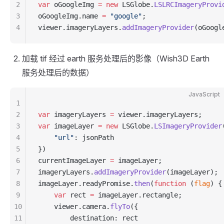
2
var
 oGoogleImg 
=
 new
 LSGlobe.
LSLRCImageryProvi
3
oGoogleImg.name 
=
 "google"
;
4
viewer.imageryLayers.
addImageryProvider
(oGoogl
加载 tif 经过 earth 服务处理后的影像（Wish3D Earth
服务处理后的数据）
JavaScript
1
2
var
 imageryLayers 
=
 viewer.imageryLayers;
3
var
 imageLayer 
=
 new
 LSGlobe.
LSImageryProvider
4
    "url"
: jsonPath
5
})
6
currentImageLayer 
=
 imageLayer;
7
imageryLayers.
addImageryProvider
(imageLayer);
8
imageLayer.readyPromise.
then
(
function
 (
flag
) {
9
    var
 rect 
=
 imageLayer.rectangle;
10
    viewer.camera.
flyTo
({
11
        destination: rect