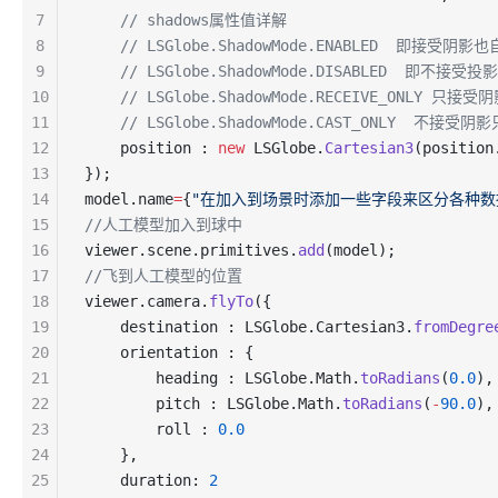
7
    // shadows属性值详解
8
    // LSGlobe.ShadowMode.ENABLED  即接受阴
9
    // LSGlobe.ShadowMode.DISABLED  即不接
10
    // LSGlobe.ShadowMode.RECEIVE_ONLY 只
11
    // LSGlobe.ShadowMode.CAST_ONLY  不接受
12
    position : 
new
 LSGlobe.
Cartesian3
(position
13
});
14
model.name
=
{
"在加入到场景时添加一些字段来区分各种数
15
//人工模型加入到球中
16
viewer.scene.primitives.
add
(model);
17
//飞到人工模型的位置
18
viewer.camera.
flyTo
({
19
    destination : LSGlobe.Cartesian3.
fromDegre
20
    orientation : {
21
        heading : LSGlobe.Math.
toRadians
(
0.0
),
22
        pitch : LSGlobe.Math.
toRadians
(
-
90.0
),
23
        roll : 
0.0
24
    },
25
    duration: 
2