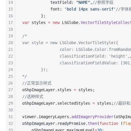
14
            textField: 
"NAME"
,
//参照字段
15
            font: 
'bold 14px sans-serif'
//字体
16
        };
17
var
 styles 
=
 new
 LSGlobe.
VectorTileStyleCollec
18
19
/*
20
var style = new LSGlobe.VectorTileStyle({
21
                color: LSGlobe.Color.fromRando
22
                classificationField: 'heigh
23
                classificationFieldValue: 
24
        });
25
*/
26
//正常显示样式
27
oShpImageLayer.styles 
=
 styles;
28
//选种样式
29
oShpImageLayer.selectedStyles 
=
 styles;
//最好
30
31
viewer.imageryLayers.
addImageryProvider
(oShpIm
32
oShpImageLayer.readyPromise.
then
(
function
 (
fla
33
    oShpImageLayer.maximumLevel
=
30
;